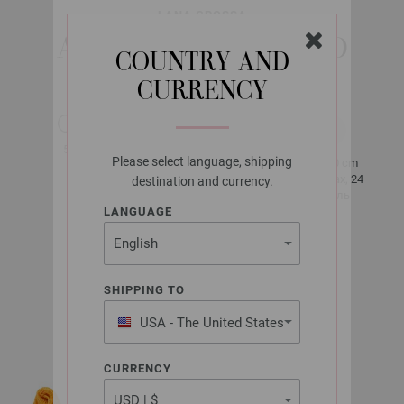
LANA GROSSA
ALLORA HAND-DYED
COUNTRY AND
CURRENCY
около 300 m
50 g
за 50 g
Please select language, shipping
10 x 10 cm
3 - 3,5
34 рядах, 24
destination and currency.
Петель
LANGUAGE
Разм. 38 -
40
SHIPPING TO
около 250 -
300 g
USA - The United States
of America
CURRENCY