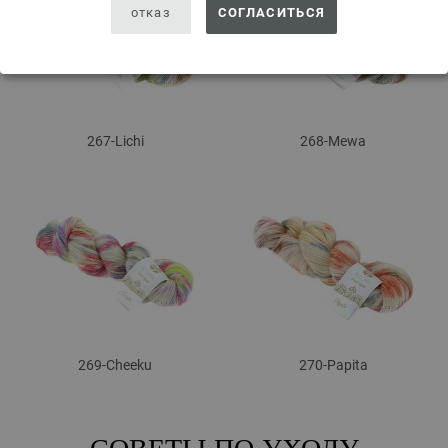
отказ
СОГЛАСИТЬСЯ
267-Lichi
268-Mewa
269-Cheeku
270-Papita