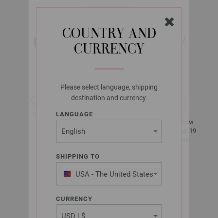
LANA GROSSA
COOL WOOL BIG
COUNTRY AND
UNI/MELANGE УНИ/
CURRENCY
МЕЛАНЖ
Please select language, shipping
destination and currency.
около 120 м
LANGUAGE
50 гр
за 50 гр
10 x 10 см
3,5 - 4
26 рядов, 19
петель
SHIPPING TO
USA - The United States
Разм. 38 -
of America
40
около 550 гр
CURRENCY