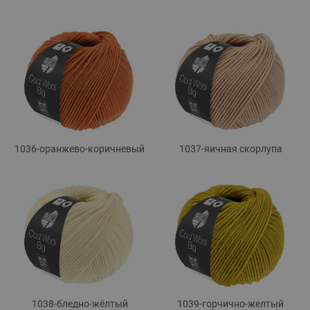
1036-оранжево-коричневый
1037-яичная скорлупа
1038-бледно-жёлтый
1039-горчично-желтый