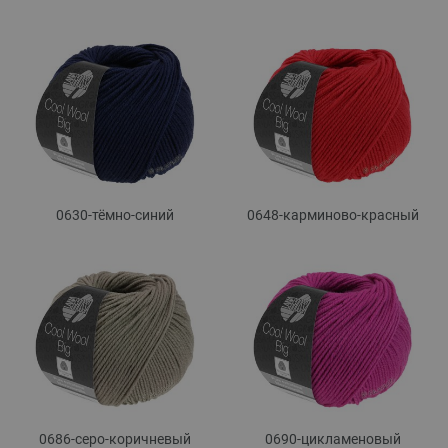
0630-тёмно-синий
0648-карминово-красный
0686-серо-коричневый
0690-цикламеновый