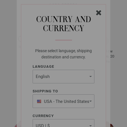
LANA GROSSA
COTONELLA MULTI
COUNTRY AND
CURRENCY
около 270 м
100 гр
за 100 гр
Please select language, shipping
10 x 10 см
4,5 - 5
26 рядов, 20
destination and currency.
петель
LANGUAGE
Разм. 38 -
40
SHIPPING TO
около 400 -
500 гр
USA - The United States
of America
CURRENCY