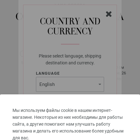
LANA GROSSA
COTTON WOOL (LINEA
COUNTRY AND
PURA)
CURRENCY
Please select language, shipping
около 195 м
50 гр
destination and currency.
за 50 гр
10 x 10 см
3,5 - 4
34 рядов, 26
LANGUAGE
петель
SHIPPING TO
Разм. 38 -
40
Мы используем файлы cookie в нашем интернет-
USA - The United States
около 250 -
магазине. Некоторые из них необходимы для работы
of America
350 гр
сайта, а другие помогают нам улучшать работу
CURRENCY
магазина и делать его использование более удобным
для вас.