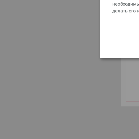
необходимы 
делать его
Запрещ
сушка
сушил
для бе