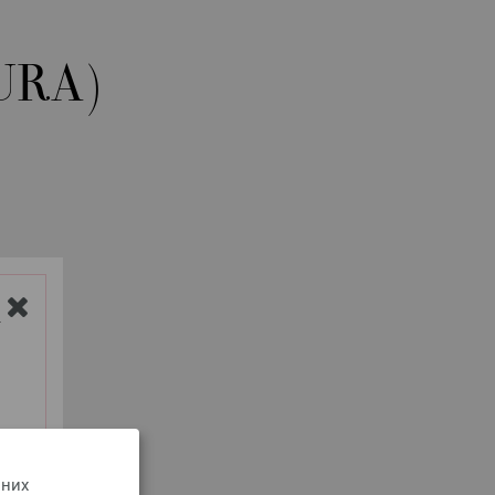
URA)
Y
 них