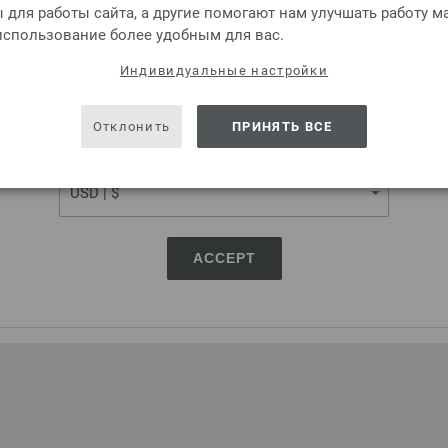
для работы сайта, а другие помогают нам улучшать работу м
 использование более удобным для вас.
ена
Сушить в
Не
Гладить при
Чистка
Сти
SHIPPING TO
Индивидуальные настройки
 в
разложенном
отбеливать
низкой
перхлорэтиленом
30°
ке
виде
температуре
дел
USA - The United States of America
лья
Отклонить
ПРИНЯТЬ ВСЕ
CURRENCY
ACCEPT