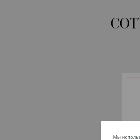
COT
Мы использ