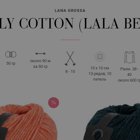
LANA GROSSA
LY COTTON (LALA BE
около 90 м
50 гр
за 50 гр
10 x 10 см
Разм. 38 -
8 - 10
13 рядов, 10
40
петель
около 600 г