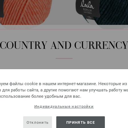
34-коралловый
39-тёмно сине-зел
COUNTRY AND CURRENC
Please select language, shipping destination and currency.
LANGUAGE
уем файлы cookie в нашем интернет-магазине. Некоторые из
для работы сайта, а другие помогают нам улучшать работу м
 использование более удобным для вас.
SHIPPING TO
Индивидуальные настройки
USA - The United States of America
Отклонить
ПРИНЯТЬ ВСЕ