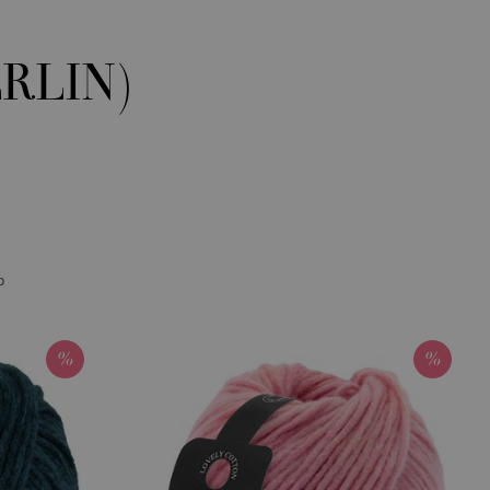
RLIN)
р