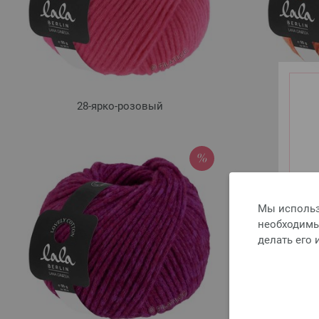
28-ярко-розовый
Мы использ
необходимы 
делать его