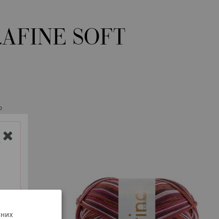
AFINE SOFT
р
Y
 них