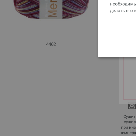
необходимы 
делать его
4462
Сушит
сушил
при ни
темпера