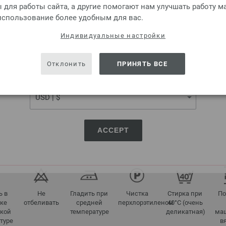
для работы сайта, а другие помогают нам улучшать работу м
 использование более удобным для вас.
SHIPPING TO
Индивидуальные настройки
USA - The United States of America
Отклонить
ПРИНЯТЬ ВСЕ
4463
4465
CURRENCY
СОВЕТЫ ПО УХОДУ
ACCEPT
ь в
Не
Гладить при
Чистка
Стирка при
По
ке
отбеливать
средней
перхлорэтиленом
40°C (очень
зкой
температуре
деликатная)
ма
туре
в