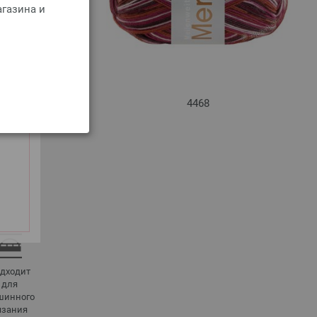
агазина и
4468
дходит
для
шинного
язания