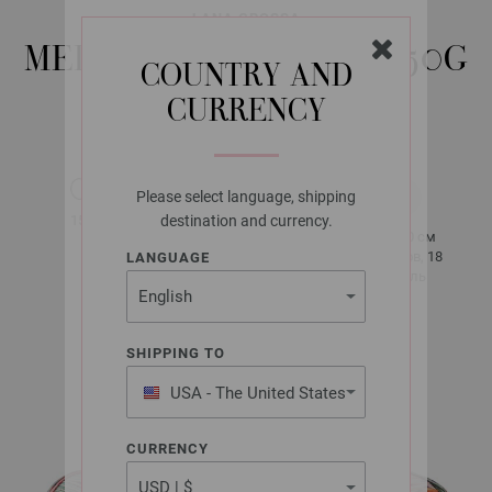
LANA GROSSA
MEILENWEIT 8-FACH 150G
COUNTRY AND
LANDLUST
CURRENCY
Please select language, shipping
около 320 м
150 гр
destination and currency.
за 150 гр
10 x 10 см
4,5 - 5
25 рядов, 18
LANGUAGE
петель
SHIPPING TO
около 150 гр
USA - The United States
of America
CURRENCY