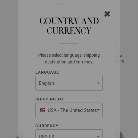
LANA GROSSA
PER LEI (GOTS)
COUNTRY AND
CURRENCY
около 60 м
50 гр
за 50 гр
Please select language, shipping
10 x 10 см
9 - 10
14 рядов, 10
destination and currency.
петель
LANGUAGE
Разм. 38 -
40
SHIPPING TO
около 600 -
650 гр
USA - The United States
of America
CURRENCY