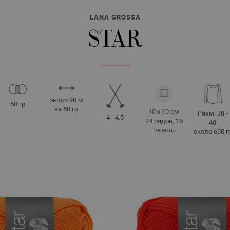
LANA GROSSA
STAR
около 90 м
50 гр
за 50 гр
10 x 10 см
Разм. 38 -
4 - 4,5
24 рядов, 16
40
петель
около 600 г