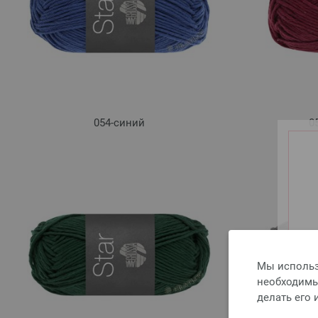
054-синий
0
Мы использ
необходимы 
делать его