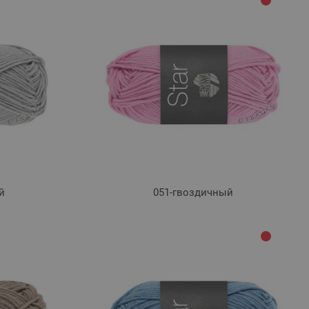
й
051-гвоздичный