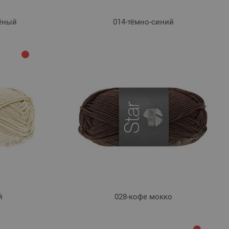
лёный
014-тёмно-синий
й
028-кофе мокко