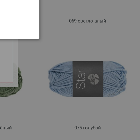
069-светло алый
лёный
075-голубой