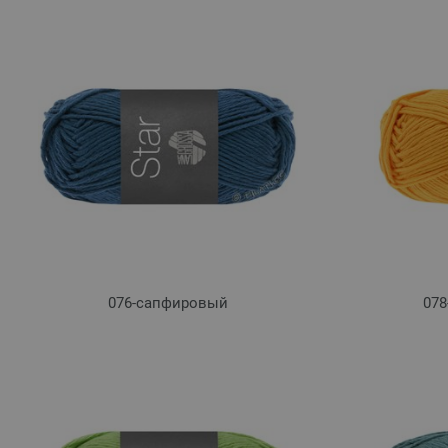
076-сапфировый
078