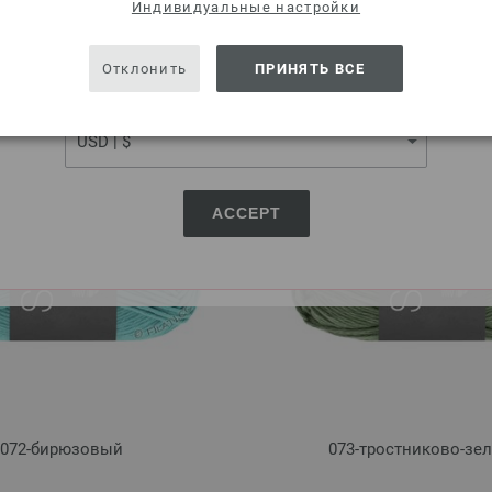
SHIPPING TO
Индивидуальные настройки
USA - The United States of America
Отклонить
ПРИНЯТЬ ВСЕ
066-графит
067-аквамарин
CURRENCY
ACCEPT
072-бирюзовый
073-тростниково-зе