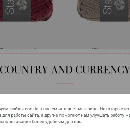
57-винно-красный
059-серо-коричне
COUNTRY AND CURRENC
Please select language, shipping destination and currency.
LANGUAGE
уем файлы cookie в нашем интернет-магазине. Некоторые из
для работы сайта, а другие помогают нам улучшать работу м
 использование более удобным для вас.