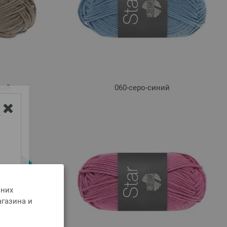
вый
060-серо-синий
Y
 них
агазина и