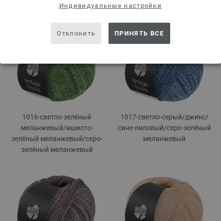
Индивидуальные настройки
меланжевый
Отклонить
ПРИНЯТЬ ВСЕ
1016-светло-зелёный
1017-светло-серый/
джинс/
меланжевый/
мшисто-
сине-лиловый/
серо-зелёный
зелёный меланжевый/
серо-
меланжевый
зелёный меланжевый