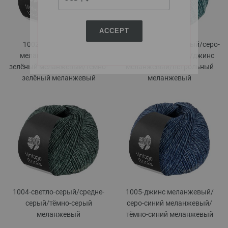
ACCEPT
1002-майская зелень
1003-мята меланжевый/
серо-
меланжевый/
яблочно-
синий меланжевый/
джинс
зелёный меланжевый/
тёмно-
меланжевый/
петрольный
зелёный меланжевый
меланжевый
1004-светло-серый/
средне-
1005-джинс меланжевый/
серый/
тёмно-серый
серо-синий меланжевый/
меланжевый
тёмно-синий меланжевый