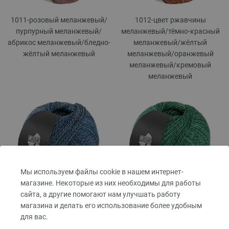
1011-розовый меланжевый/
1012-цвет ржавчины
пурпурный меланжевый/
меланжевый/
тёмно-красный
абрикос меланжевый/
бледно-
меланжевый/
жёлтый
жёлтый меланжевый
меланжевый/
оранжевый
меланжевый/
кремовый
меланжевый
Мы используем файлы cookie в нашем интернет-
магазине. Некоторые из них необходимы для работы
1014-морской синий
1015-тёмно-зелёный
сайта, а другие помогают нам улучшать работу
меланжевый/
бирюзовый
меланжевый/
жёлто-зелёный
магазина и делать его использование более удобным
меланжевый/
серый
меланжевый/
петрольный
для вас.
меланжевый/
тёмно-синий
меланжевый