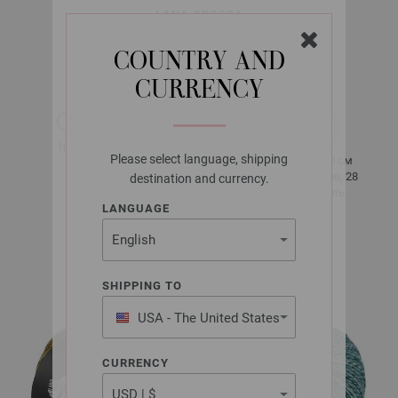
LANA GROSSA
VINTAGE SOCKS
COUNTRY AND
CURRENCY
около 400 м
100 гр
за 100 гр
Please select language, shipping
10 x 10 см
2,5 - 3
40 рядов, 28
destination and currency.
петель
LANGUAGE
около 100 гр
SHIPPING TO
USA - The United States
of America
CURRENCY