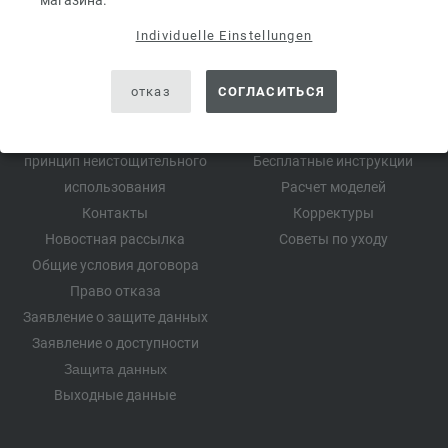
магазина.
Individuelle Einstellungen
отказ
СОГЛАСИТЬСЯ
МАГАЗИН FILATI
ВСЕ О ВЯЗАНИИ
О FILATI
Модель месяца
принцип неистощительного
Бесплатные инструкции
использования
Расчет моделей
Контакты
Корректуры
Новостная рассылка
Советы по уходу
Общие условия договора
Право отказа
Заявление о защите данных
Заявление о доступности
Защита данных
Выходные данные