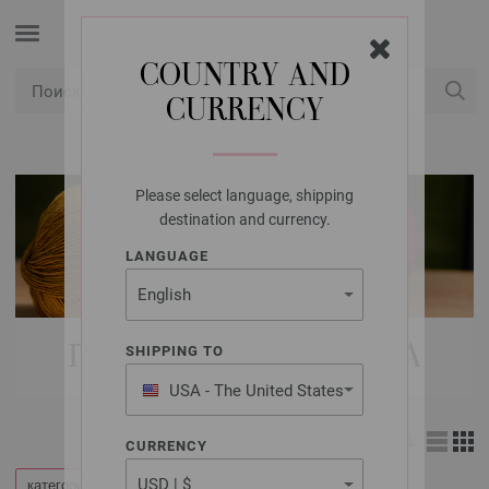
COUNTRY AND
CURRENCY
USD
Мой конт
Please select language, shipping
destination and currency.
LANGUAGE
ПРЯЖА LANA GROSSA
SHIPPING TO
USA - The United States
of America
Вид:
CURRENCY
категории
Уточнить по