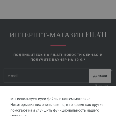
ИНТЕРНЕТ-МАГАЗИН FILATI
ПОДПИШИТЕСЬ НА FILATI НОВОСТИ СЕЙЧАС И
ПОЛУЧИТЕ ВАУЧЕР НА 10 €.*
*
Ваучер
действителен в течение 14 дней. Минимальная стоимость
Мы используем куки файлы в нашем магазине.
заказа 45,- €. Для первого закакза. Для каждого клиента и
Некоторые из них очень важны, в то время как другие
заказа можно использовать только один ваучер.
помогают нам улучшить функциональность нашего