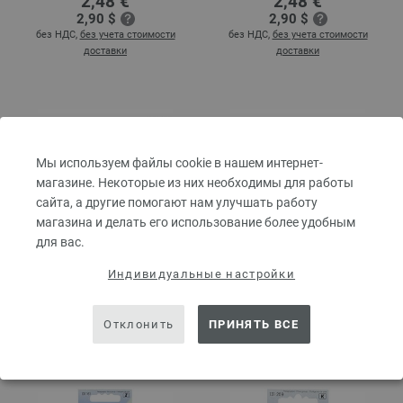
2,48 €
2,48 €
2,90 $
2,90 $
без НДС,
без учета стоимости
без НДС,
без учета стоимости
доставки
доставки
Мы используем файлы cookie в нашем интернет-
магазине. Некоторые из них необходимы для работы
сайта, а другие помогают нам улучшать работу
магазина и делать его использование более удобным
для вас.
Жила Kabel Vario 50 см
Жила Kabel Vario 60 см
Индивидуальные настройки
2,48 €
2,48 €
2,90 $
2,90 $
без НДС,
без учета стоимости
без НДС,
без учета стоимости
Отклонить
ПРИНЯТЬ ВСЕ
доставки
доставки