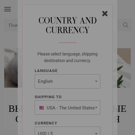
COUNTRY AND
CURRENCY
USD
Мой аккаунт
Please select language, shipping
destination and currency.
LANGUAGE
КУПИТЬ
SHIPPING TO
ВЫСОКОКАЧЕСТВЕННЫЕ
USA - The United States
of America
СПИЦЫ ДЛЯ ВЯЗАНИЯ
CURRENCY