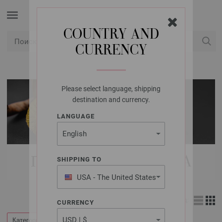
COUNTRY AND
CURRENCY
USD
Мой аккаунт
Please select language, shipping
destination and currency.
LANGUAGE
ПРЯЖА LANA GROSSA
SHIPPING TO
USA - The United States
of America
Вид:
CURRENCY
Категории
Фильтр по