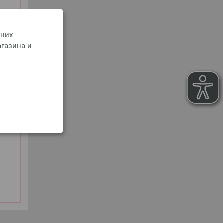
 них
агазина и