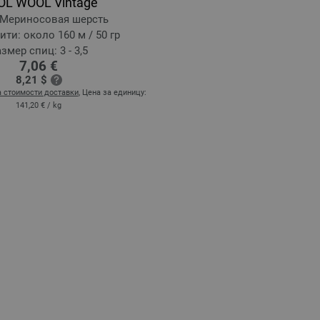
OL WOOL Vintage
 Мериносовая шерсть
ти: около 160 м / 50 гр
змер спиц: 3 - 3,5
7,06 €
8,21 $
а стоимости доставки
, Цена за единицу:
141,20 €
/ kg