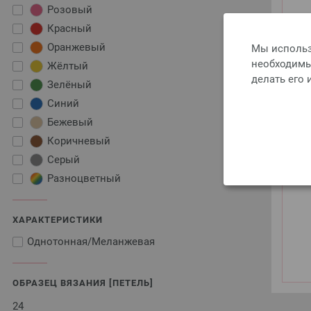
Розовый
Красный
Оранжевый
Мы использ
необходимы 
Жёлтый
делать его
Зелёный
Синий
Бежевый
Коричневый
Серый
Разноцветный
ХАРАКТЕРИСТИКИ
Однотонная/Меланжевая
ОБРАЗЕЦ ВЯЗАНИЯ [ПЕТЕЛЬ]
24