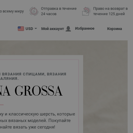
Отправка в течение
Право на возврат в
о всему миру
24 часов
течение 125 дней
Избранное
USD
Мой аккаунт
Корзина
 ВЯЗАНИЯ СПИЦАМИ, ВЯЗАНИЯ
ВАЛЯНИЯ.
A GROSSA
у и классическую шерсть, которые
ных вязаных моделей. Покупайте
инайте вязать уже сегодня!