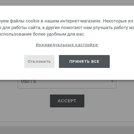
Please select language, shipping destination and currency.
LANGUAGE
уем файлы cookie в нашем интернет-магазине. Некоторые из
для работы сайта, а другие помогают нам улучшать работу м
 использование более удобным для вас.
SHIPPING TO
Индивидуальные настройки
USA - The United States of America
Отклонить
ПРИНЯТЬ ВСЕ
CURRENCY
ACCEPT