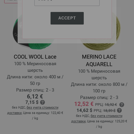
ACCEPT
COOL WOOL Lace
MERINO LACE
100 % Мериносовая
AQUARELL
шерсть
100 % Мериносовая
Длина нити: около 400 м /
шерсть
50 гр
Длина нити: около 800 м /
Размер спиц: 2 - 3
100 гр
6,12 €
Размер спиц: 2 - 3
7,15 $
12,52 €
РРЦ:
15,92 €
без НДС,
без учета стоимости
14,62 $
РРЦ:
18,59 $
доставки
, Цена за единицу:
122,40 €
без НДС,
без учета стоимости
/ kg
доставки
, Цена за единицу:
125,20 €
/ kg