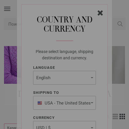
COUNTRY AND
CURRENCY
USD
Мой аккаунт
Please select language, shipping
destination and currency.
LANGUAGE
ПРЯЖА LANA GROSSA
SHIPPING TO
USA - The United States
of America
Вид:
CURRENCY
Категории
Фильтр по