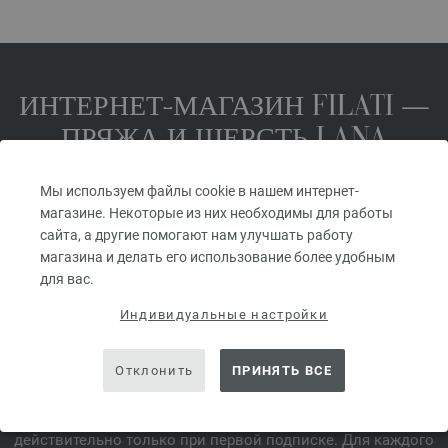
ИНТЕРНЕТ-МАГАЗИН FILATI —
ПРЯЖА И ШЕРСТЬ LANA
GROSSA
Мы используем файлы cookie в нашем интернет-
магазине. Некоторые из них необходимы для работы
сайта, а другие помогают нам улучшать работу
ПОДПИШИТЕСЬ НА НОВОСТНУЮ РАССЫЛКУ FILATI И
магазина и делать его использование более удобным
ПОЛУЧИТЕ КУПОН НА 10 €.*
для вас.
*
Индивидуальные настройки
Купон
Отклонить
ПРИНЯТЬ ВСЕ
действителен в течение 14 дней. Минимальная сумма
заказа после возврата товара — 45,- €. Предложение
действительно только при первой подписке. Для каждого