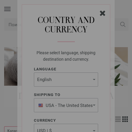
COUNTRY AND
CURRENCY
USD
Мой аккаунт
Please select language, shipping
destination and currency.
LANGUAGE
ПРЯЖА LANA GROSSA
SHIPPING TO
USA - The United States
of America
Вид:
CURRENCY
Категории
Фильтр по