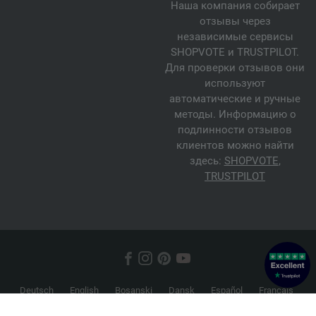
Наша компания собирает
отзывы через
независимые сервисы
SHOPVOTE и TRUSTPILOT.
Для проверки отзывов они
используют
автоматические и ручные
методы. Информацию о
подлинности отзывов
клиентов можно найти
здесь:
SHOPVOTE
,
TRUSTPILOT
Deutsch
English
Bosanski
Dansk
Español
Français
Hrvatski
Italiano
Nederlands
Norsk
Русский
Srpski