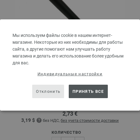
Мы используем файлы cookie в нашем интернет-
магазине. Некоторые из них необходимы для работы
сайта, а другие помогают нам улучшать работу
магазина и делать его использование более удобным
для вас.
Индивидуальные настройки
Крючок алюминиевый с мягкой ручкой № 4,5
Алюминиевый крючок LANA GROSSA с мягкой ручкой.
Отклонить
ПРИНЯТЬ ВСЕ
Размер крючка — 4,5 мм, длина — 15 см.
2,73 €
3,19 $
без НДС,
без учета стоимости доставки
КОЛИЧЕСТВО