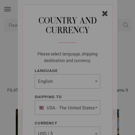
COUNTRY AND
CURRENCY
USD
Мой аккаунт
Please select language, shipping
LANA GROSSA
destination and currency.
ТОП ORGANICO
LANGUAGE
FILATI Häkeln No. 5 - инструкции на русском языке | Модель 9
SHIPPING TO
USA - The United States
of America
CURRENCY