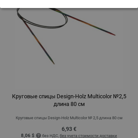
Круговые спицы Design-Holz Multicolor №2,5
длина 80 см
Круговые спицы Design-Holz Multicolor № 2,5 длина 80 см
6,93 €
8,06 $
без НДС,
без учета стоимости доставки