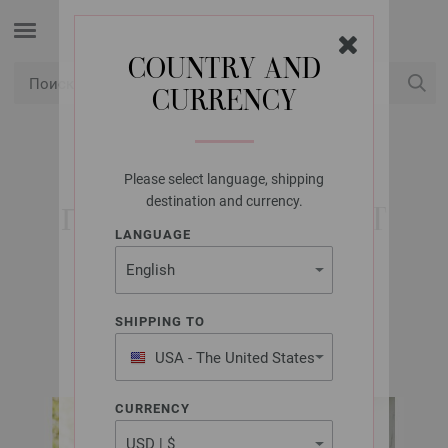
COUNTRY AND
CURRENCY
USD
Мой аккаунт
Please select language, shipping
LANA GROSSA
destination and currency.
ПУЛОВЕР LANDLUST
LANGUAGE
SOMMERSEIDE
SHIPPING TO
LANDLUST No. 3/2024 | Модель 5
USA - The United States
of America
CURRENCY