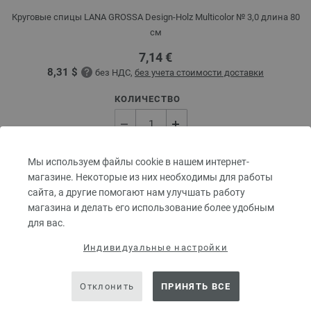
Круговые спицы LANA GROSSA Design-Holz Multicolor № 3,0 длина 80
см
7,14 €
8,31 $
без НДС,
без учета стоимости доставки
КОЛИЧЕСТВО
Мы используем файлы cookie в нашем интернет-
В КОРЗИНУ
магазине. Некоторые из них необходимы для работы
сайта, а другие помогают нам улучшать работу
Добавить в избранное
магазина и делать его использование более удобным
для вас.
Индивидуальные настройки
Отклонить
ПРИНЯТЬ ВСЕ