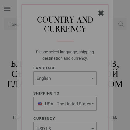
COUNTRY AND
CURRENCY
USD
Мой аккаунт
Please select language, shipping
LANA GROSSA
destination and currency.
БЛЮДО ДЛЯ ФРУКТОВ,
LANGUAGE
СВЯЗАННОЕ ЛИЦЕВОЙ
ГЛАДЬЮ, С ОТВОРОТОМ
FELTRO
SHIPPING TO
USA - The United States
of America
FILATI Handstrick No. 75 (Home) - Журнал на немецком,
CURRENCY
инструкции на русском языке | Модель 21