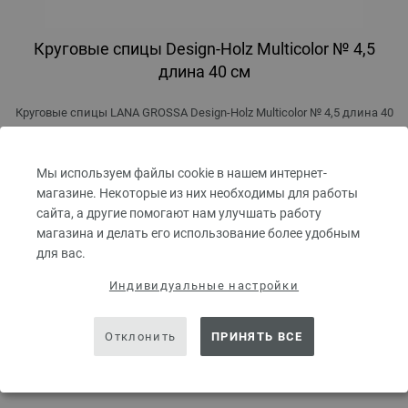
Круговые спицы Design-Holz Multicolor № 4,5
длина 40 см
Круговые спицы LANA GROSSA Design-Holz Multicolor № 4,5 длина 40
см
7,98 €
Мы используем файлы cookie в нашем интернет-
9,32 $
без НДС,
без учета стоимости доставки
магазине. Некоторые из них необходимы для работы
сайта, а другие помогают нам улучшать работу
КОЛИЧЕСТВО
магазина и делать его использование более удобным
для вас.
Индивидуальные настройки
В КОРЗИНУ
Отклонить
ПРИНЯТЬ ВСЕ
Добавить в избранное