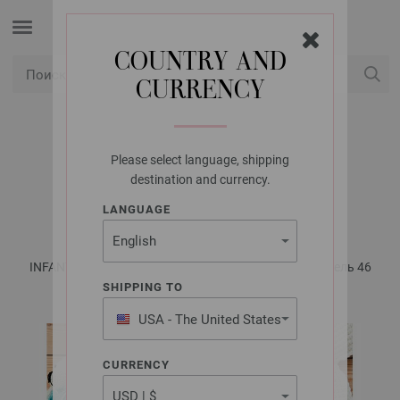
COUNTRY AND
CURRENCY
USD
Мой аккаунт
Please select language, shipping
LANA GROSSA
destination and currency.
БОДИ ORGANICO
LANGUAGE
INFANTI No. 18 - инструкции на русском языке | Модель 46
SHIPPING TO
USA - The United States
of America
CURRENCY