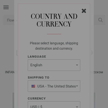
COUNTRY AND
CURRENCY
USD
Мой аккаунт
Please select language, shipping
LANA GROSSA
destination and currency.
ШТАНИШКИ CAMPO
LANGUAGE
INFANTI No. 21 - Журнал на немецком, инструкции на русском
языке | Модель 29
SHIPPING TO
USA - The United States
of America
CURRENCY