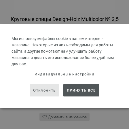
Круговые спицы Design-Holz Multicolor № 3,5
длина 80 см
Мы используем файлы cookie в нашем интернет-
Круговые спицы LANA GROSSA Design-Holz Multicolor № 3,5 длина 80
магазине. Некоторые из них необходимы для работы
см
сайта, а другие помогают нам улучшать работу
7,14 €
магазина и делать его использование более удобным
8,34 $
без НДС,
без учета стоимости доставки
для вас.
КОЛИЧЕСТВО
Индивидуальные настройки
Отклонить
ПРИНЯТЬ ВСЕ
В КОРЗИНУ
Добавить в избранное