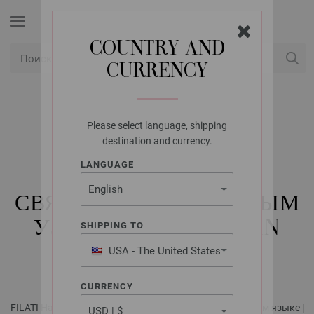
COUNTRY AND
CURRENCY
USD
Мой аккаунт
Please select language, shipping
LANA GROSSA
destination and currency.
ЧЕХОЛ ДЛЯ
LANGUAGE
ПОДГОЛОВНИКА,
СВЯЗАННЫЙ АРАНОВЫМ
УЗОРОМ LALA BERLIN
SHIPPING TO
LOVELY COTTON
USA - The United States
of America
CURRENCY
FILATI Handstrick No. 72 (Home) - инструкции на русском языке |