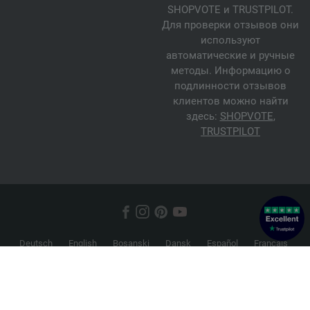
SHOPVOTE и TRUSTPILOT.
Для проверки отзывов они
используют
автоматические и ручные
методы. Информацию о
подлинности отзывов
клиентов можно найти
здесь:
SHOPVOTE
,
TRUSTPILOT
Deutsch
English
Bosanski
Dansk
Español
Français
Hrvatski
Italiano
Nederlands
Norsk
Русский
Srpski
Suomi
Svenska
© 2026 FILATI eCommerce GmbH