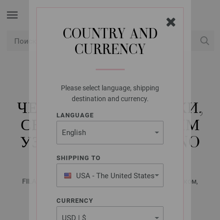
COUNTRY AND
CURRENCY
USD
Мой конт
Please select language, shipping
LANA GROSSA
destination and currency.
ЧЕХОЛ ДЛЯ ПОДУШКИ,
LANGUAGE
СВЯЗАННЫЙ ТКАНЫМ
УЗОРОМ COOL MERINO
SHIPPING TO
USA - The United States
FILATI Handstrick No. 74 (Home) - Журнал на немецком,
of America
инструкции на русском языке | Модель 39
CURRENCY