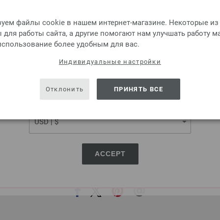
Алюминиевый крючок LANA 
Please select language, shipping destination and currency.
Размер крючка — 4 мм, длин
LANGUAGE
уем файлы cookie в нашем интернет-магазине. Некоторые из
для работы сайта, а другие помогают нам улучшать работу м
2,73 €
 использование более удобным для вас.
3,19 $
без НДС,
без учета ст
SHIPPING TO
Индивидуальные настройки
КОЛИЧЕСТВО
USA - The United States of America
В КО
Отклонить
ПРИНЯТЬ ВСЕ
CURRENCY
Добавить в избранное
ACCEPT
ПОДЕЛИТЬСЯ ЭТОЙ СТРАНИЦЕЙ