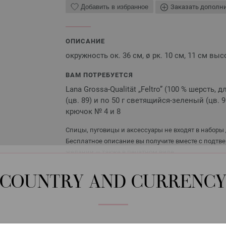
Добавить в избранное
Заказать дополн
ОПИСАНИЕ
окружность ок. 36 см, ø рк. 10 см, 11 см выс
ВАМ ПОТРЕБУЕТСЯ
Lana Grossa-Qualität „Feltro” (100 % шерсть, 
(цв. 89) и по 50 г светящийся-зеленый (цв. 9
крючок № 4 и 8
Спицы, пуговицы и аксессуары не входят в наборы 
Бесплатное описание вы получите вместе с подтве
желании — также в печатном виде.
COUNTRY AND CURRENC
Крючок алюминиевый с 