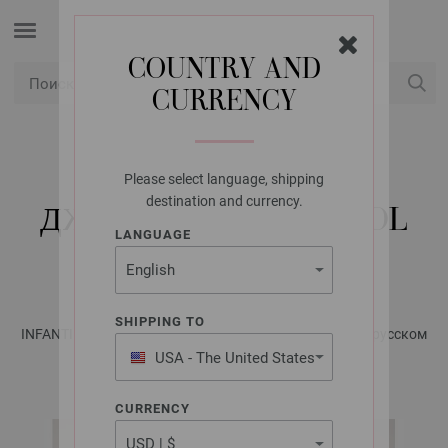
COUNTRY AND
CURRENCY
USD
Мой конт
Please select language, shipping
LANA GROSSA
destination and currency.
ДЖЕМПЕР COOL WOOL
LANGUAGE
BIG VINTAGE
SHIPPING TO
INFANTI No. 21 - Журнал на немецком, инструкции на русском
языке | Модель 32
USA - The United States
of America
CURRENCY