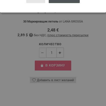
Маркировщик петель
30 Маркировщик петель
от LANA GROSSA
2,48 €
2,89 $
без НДС,
плюс стоимость пересылки
КОЛИЧЕСТВО
В КОРЗИНУ
Добавить в лист желаний