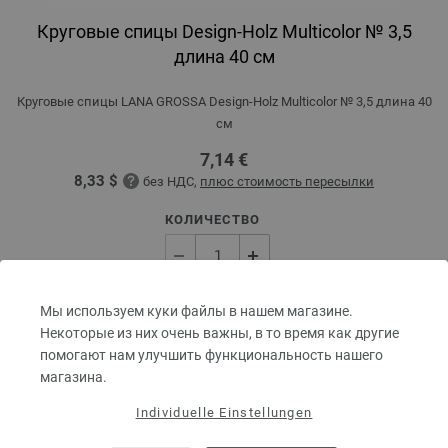
Круговые спицы Design-Holz Multicolor № 3,5
длина 40 см
Круговые спицы LANA GROSSA Design-Holz Multicolor № 3,5 длина 40
см
7,14 €
8,33 $
без НДС,
плюс стоимость пересылки
КОЛИЧЕСТВО
В КОРЗИНУ
Мы используем куки файлы в нашем магазине.
Некоторые из них очень важны, в то время как другие
помогают нам улучшить функциональность нашего
Добавить в лист желаний
магазина.
Individuelle Einstellungen