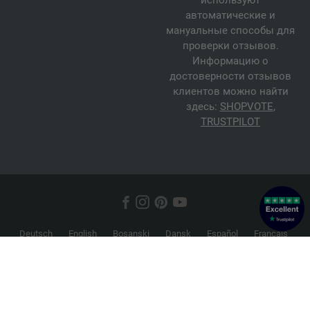
используют
автоматические и
мануальные способы для
проверки отзывов.
Информацию о
достоверности отзывов
клиентов можно найти
здесь:
SHOPVOTE
,
TRUSTPILOT
Deutsch
English
Bosanski
Dansk
Español
Français
Hrvatski
Italiano
Nederlands
Norsk
Русский
Srpski
Suomi
Svenska
© 2026 FILATI eCommerce GmbH