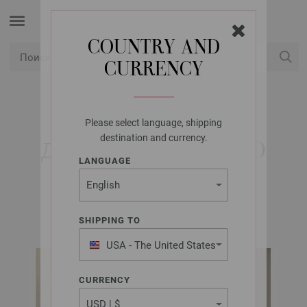
COUNTRY AND
CURRENCY
USD
Мой конт
Please select language, shipping
LANA GROSSA
destination and currency.
ДЖЕМПЕР ELASTICO
LANGUAGE
Classici No. 26 | Модель 33
SHIPPING TO
USA - The United States
of America
CURRENCY