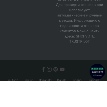
Для проверки отзывов они
используют
автоматические и ручные
методы. Информацию о
подлинности отзывов
клиентов можно найти
здесь:
SHOPVOTE
,
TRUSTPILOT
Deutsch
English
Bosanski
Dansk
Español
Français
Hrvatski
Italiano
Nederlands
Norsk
Русский
Srpski
Suomi
Svenska
© 2026 FILATI eCommerce GmbH