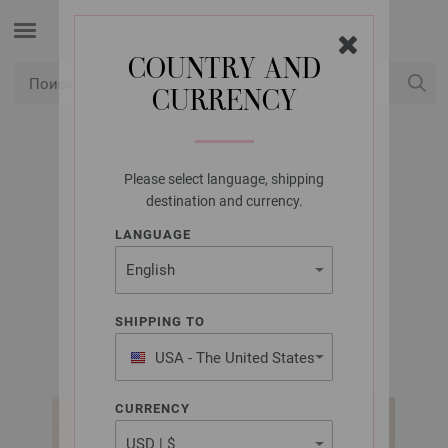
COUNTRY AND
CURRENCY
USD
Мой аккаунт
Please select language, shipping
LANA GROSSA
destination and currency.
ДЖЕМПЕР ПОЛО
LANGUAGE
SETASURI
SHIPPING TO
Classici No. 26 | Модель 2
USA - The United States
of America
CURRENCY