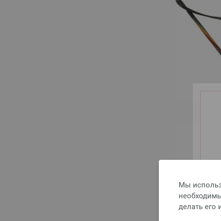
Мы использ
необходимы 
делать его