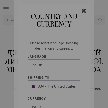
COUNTRY AND
CURRENCY
USD
Мой аккаунт
Please select language, shipping
LANA GROSSA
destination and currency.
ДЖЕМПЕР, СВЯЗАННЫЙ
LANGUAGE
ЛИЦЕВОЙ ГЛАДЬЮ COOL
MERINO & MOHAIR MODA
SHIPPING TO
USA - The United States
FILATI No. 68 - Журнал на немецком, инструкции на русском
of America
языке | Модель 18
CURRENCY