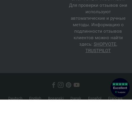
Для проверки отзывов они
используют
автоматические и ручные
методы. Информацию о
подлинности отзывов
клиентов можно найти
здесь:
SHOPVOTE
,
TRUSTPILOT
Deutsch
English
Bosanski
Dansk
Español
Français
Hrvatski
Italiano
Nederlands
Norsk
Русский
Srpski
Suomi
Svenska
© 2026 FILATI eCommerce GmbH