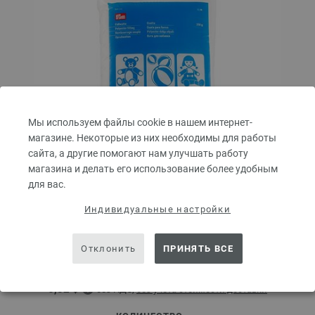
Мы используем файлы cookie в нашем интернет-
магазине. Некоторые из них необходимы для работы
сайта, а другие помогают нам улучшать работу
магазина и делать его использование более удобным
для вас.
Индивидуальные настройки
Синтепон 968210/250 г
Отклонить
ПРИНЯТЬ ВСЕ
Синтепон от Prym, 250 г, 100% полиэстер
5,84 €
6,82 $
без НДС,
без учета стоимости доставки