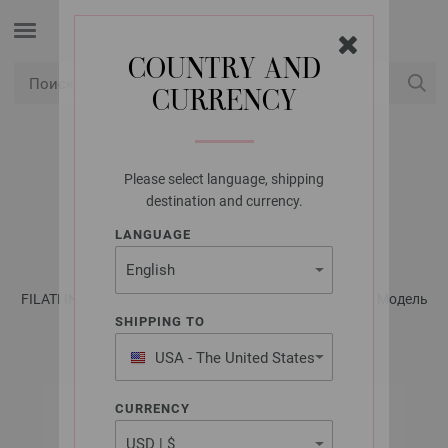
COUNTRY AND
CURRENCY
USD
Мой аккаунт
Please select language, shipping
LANA GROSSA
destination and currency.
ЁЖИКИ COTONE
LANGUAGE
FILATI INFANTI No. 16 - инструкции на русском языке | Модель
83
SHIPPING TO
USA - The United States
of America
CURRENCY