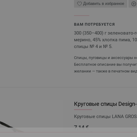
Добавить в избранное
ВАМ ПОТРЕБУЕТСЯ
300 (350–400) г зеленовато-г
мерино, 45% хлопка пима, 1
спицы № 4 и № 5.
Спицы, пуговицы и аксессуары не
Бесплатное описание вы получит
желании — также в печатном вид
Круговые спицы Design-H
Круговые спицы LANA GROSSA
7,14 €
8,31 $
без НДС,
без учета ст