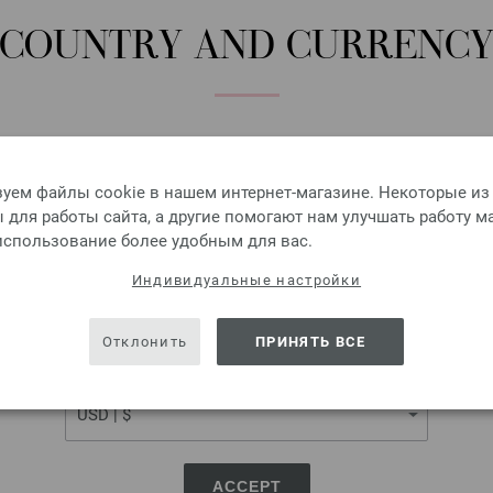
КОЛИЧЕСТВО
COUNTRY AND CURRENC
В КО
Добавить в избранное
Please select language, shipping destination and currency.
LANGUAGE
уем файлы cookie в нашем интернет-магазине. Некоторые из
для работы сайта, а другие помогают нам улучшать работу м
 использование более удобным для вас.
Круговые спицы Design-H
SHIPPING TO
Индивидуальные настройки
Круговые спицы из дерева L
USA - The United States of America
Отклонить
ПРИНЯТЬ ВСЕ
7,98 €
9,29 $
без НДС,
без учета ст
CURRENCY
КОЛИЧЕСТВО
В КО
ACCEPT