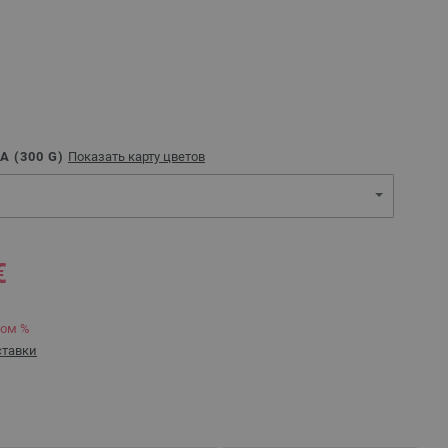
A (
300
G)
Показать карту цветов
€
ком %
ставки