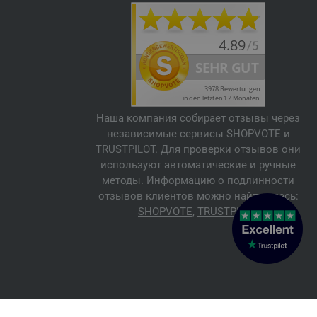
Наша компания собирает отзывы через
независимые сервисы SHOPVOTE и
TRUSTPILOT. Для проверки отзывов они
используют автоматические и ручные
методы. Информацию о подлинности
отзывов клиентов можно найти здесь:
SHOPVOTE
,
TRUSTPILOT