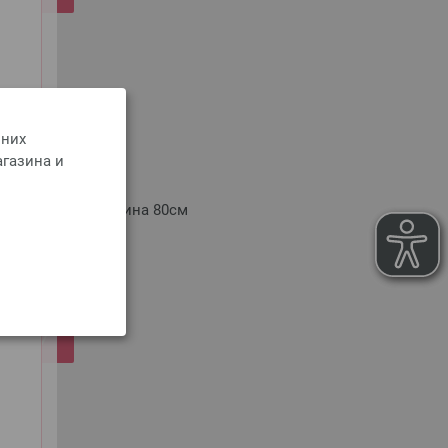
Y
 них
агазина и
 № 6/80см
A GROSSA № 6 длина 80см
оимости доставки
РЗИНУ