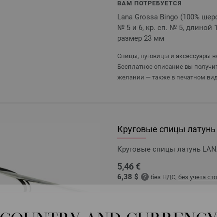
ВАМ ПОТРЕБУЕТСЯ
Lana Grossa Bingo (100% шерст
№ 5 и 6, кр. сп. № 5, длиной 
размер 23 мм
Спицы, пуговицы и аксессуары не
Бесплатное описание вы получит
желании — также в печатном вид
Круговые спицы латунь
Круговые спицы латунь LAN
5,46 €
6,38 $
без НДС,
без учета ст
КОЛИЧЕСТВО
В КО