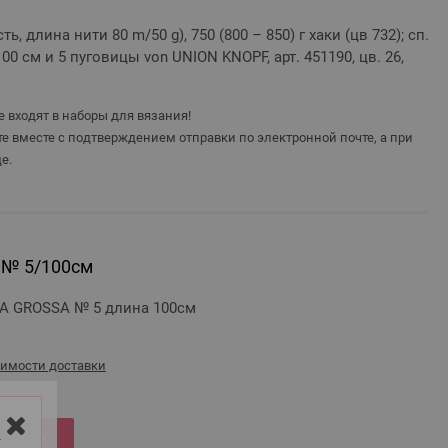
ь, длина нити 80 m/50 g), 750 (800 – 850) г хаки (цв 732); сп.
100 см и 5 пуговицы von UNION KNOPF, арт. 451190, цв. 26,
 входят в наборы для вязания!
е вместе с подтверждением отправки по электронной почте, а при
е.
 № 5/100см
A GROSSA № 5 длина 100см
оимости доставки
РЗИНУ