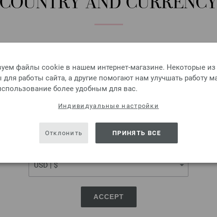
COUNTRY AND CURRENC
Добавить в избранное
Please select language, shipping destination and currency.
LANGUAGE
уем файлы cookie в нашем интернет-магазине. Некоторые из
для работы сайта, а другие помогают нам улучшать работу м
Круговые спицы латунь
 использование более удобным для вас.
Круговые спицы латунь LAN
SHIPPING TO
Индивидуальные настройки
5,46 €
USA - The United States of America
6,38 $
без НДС,
без учета ст
Отклонить
ПРИНЯТЬ ВСЕ
CURRENCY
КОЛИЧЕСТВО
В КО
Добавить в избранное
ACCEPT