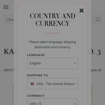
COUNTRY AND
CURRENCY
USD
Мой аккаунт
Please select language, shipping
LANA GROSSA
destination and currency.
КАРДИГАН BRIGITTE NO. 3
LANGUAGE
ABOUT BERLIN No. 8 - инструкции на русском языке | Модель 42
SHIPPING TO
USA - The United States
of America
CURRENCY