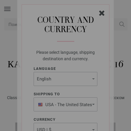
COUNTRY AND
CURRENCY
USD
Мой аккаунт
Please select language, shipping
LANA GROSSA
destination and currency.
КАРДИГАН CASHMERE 16
LANGUAGE
FINE
SHIPPING TO
Classici No. 21 - Журнал на немецком, инструкции на русском
языке | Модель 2
USA - The United States
of America
CURRENCY