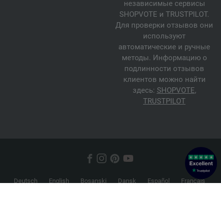
независимые сервисы
SHOPVOTE и TRUSTPILOT.
Для проверки отзывов они
используют
автоматические и ручные
методы. Информацию о
подлинности отзывов
клиентов можно найти
здесь:
SHOPVOTE
,
TRUSTPILOT
Deutsch
English
Bosanski
Dansk
Español
Français
Hrvatski
Italiano
Nederlands
Norsk
Русский
Srpski
Suomi
Svenska