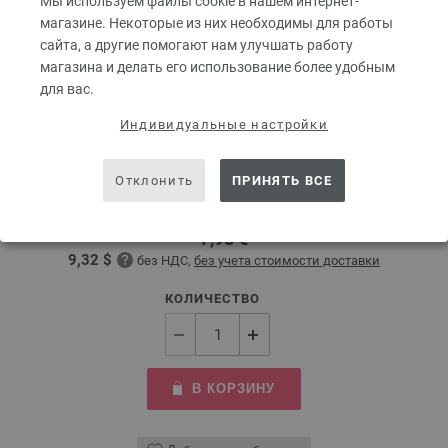
Мы используем файлы cookie в нашем интернет-
магазине. Некоторые из них необходимы для работы
сайта, а другие помогают нам улучшать работу
магазина и делать его использование более удобным
для вас.
Индивидуальные настройки
Круговые спицы Design-Holz Multicolor № 4,5
длина 80 см
Отклонить
ПРИНЯТЬ ВСЕ
Круговые спицы Design-Holz Multicolor № 4,5 длина 80 см
7,98 €
9,32 $
без НДС,
без учета стоимости доставки
КОЛИЧЕСТВО
В КОРЗИНУ