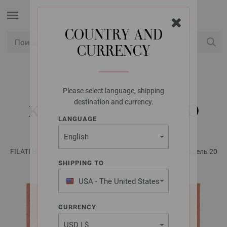
COUNTRY AND
CURRENCY
USD
Мой аккаунт
Please select language, shipping
LANA GROSSA
destination and currency.
КАРДИГАН ECOPUNO
LANGUAGE
FILATI Häkeln No. 5 - инструкции на русском языке | Модель 20
SHIPPING TO
USA - The United States
of America
CURRENCY