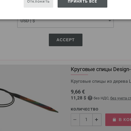
Отклонить
ПРИНЯТЬ ВСЕ
КОЛИЧЕСТВО
CURRENCY
В КО
Добавить в избранное
ACCEPT
Круговые спицы Design-H
Круговые спицы из дерева L
9,66 €
11,28 $
без НДС,
без учета 
КОЛИЧЕСТВО
В КО