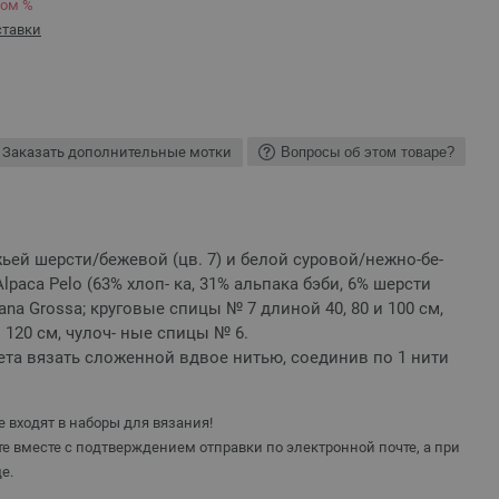
ком %
ставки
Заказать дополнительные мотки
Вопросы об этом товаре?
жьей шерсти/бежевой (цв. 7) и белой суровой/нежно-бе-
Alpaca Pelo (63% хлоп- ка, 31% альпака бэби, 6% шерсти
ana Grossa; круговые спицы № 7 длиной 40, 80 и 100 см,
120 см, чулоч- ные спицы № 6.
та вязать сложенной вдвое нитью, соединив по 1 нити
 входят в наборы для вязания!
е вместе с подтверждением отправки по электронной почте, а при
е.