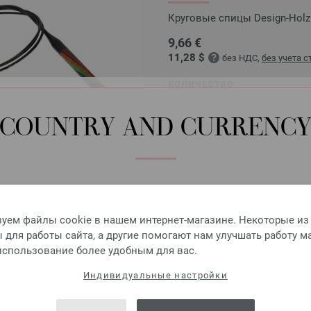
Круговые спицы Design-Holz 
9,66 €
11,28 $
без НДС,
без учета 
КОЛИЧЕСТВО
В КО
COUNTRY AND CURRENC
Добавить в избранное
Please select language, shipping destination and currency.
LANGUAGE
уем файлы cookie в нашем интернет-магазине. Некоторые из
Круговые спицы Design-H
для работы сайта, а другие помогают нам улучшать работу м
 использование более удобным для вас.
Круговые спицы LANA GROSSA
SHIPPING TO
Индивидуальные настройки
9,66 €
USA - The United States of America
11,28 $
без НДС,
без учета 