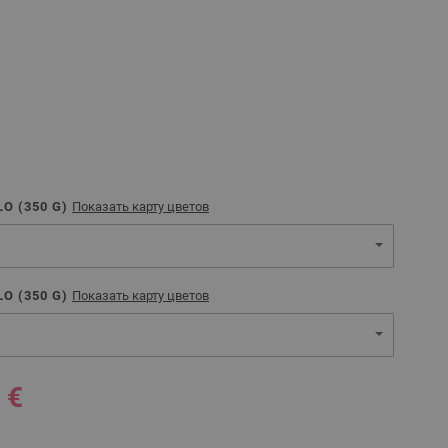
O (
350
G)
Показать карту цветов
O (
350
G)
Показать карту цветов
 €