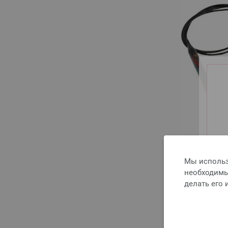
Мы использ
необходимы 
делать его