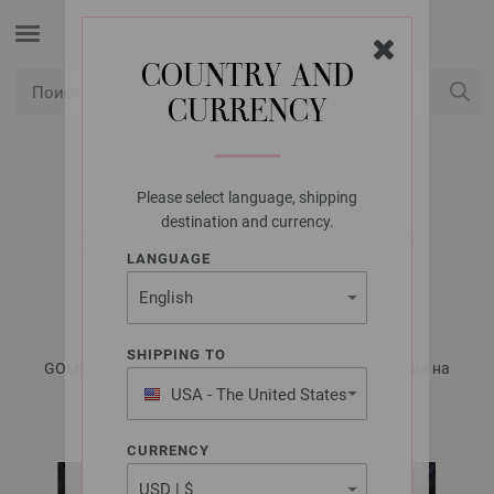
COUNTRY AND
CURRENCY
USD
Мой аккаунт
Please select language, shipping
LANA GROSSA
destination and currency.
ПЛАТЬЕ GOMITOLO
LANGUAGE
MAMBO
SHIPPING TO
GOMITOLO No. 15 - Журнал на немецком, инструкции на
русском языке | Модель 30
USA - The United States
of America
CURRENCY