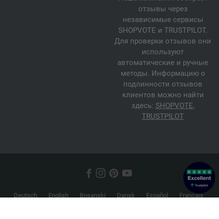
отзывы через
независимые сервисы
SHOPVOTE и TRUSTPILOT.
Для проверки отзывов они
используют
автоматические и ручные
методы. Информацию о
подлинности отзывов
клиентов можно найти
здесь:
SHOPVOTE
,
TRUSTPILOT
Deutsch
English
Bosanski
Dansk
Español
Français
Hrvatski
Italiano
Nederlands
Norsk
Русский
Srpski