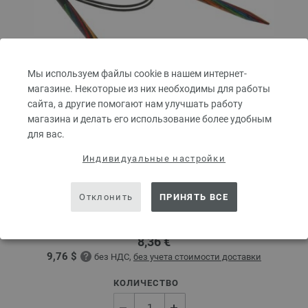
Мы используем файлы cookie в нашем интернет-
магазине. Некоторые из них необходимы для работы
сайта, а другие помогают нам улучшать работу
магазина и делать его использование более удобным
для вас.
Круговые спицы Design-Holz Multicolor № 6,0
Индивидуальные настройки
длина 80 см
Отклонить
ПРИНЯТЬ ВСЕ
Круговые спицы из дерева LANA GROSSA Design-Holz Multicolor № 6,0
длина 80 см
8,36 €
9,76 $
без НДС,
без учета стоимости доставки
КОЛИЧЕСТВО