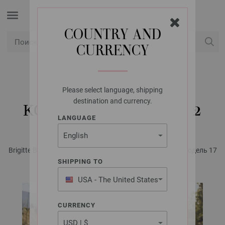
COUNTRY AND
CURRENCY
USD
Мой аккаунт
Please select language, shipping
LANA GROSSA
destination and currency.
КОФТА BRIGITTE NO. 2
LANGUAGE
Brigitte Beilage 2019 - инструкции на русском языке | Модель 17
SHIPPING TO
USA - The United States
of America
CURRENCY