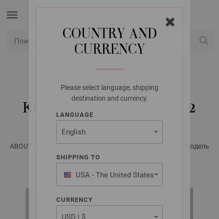
COUNTRY AND
CURRENCY
USD
Мой аккаунт
Please select language, shipping
LANA GROSSA
destination and currency.
КОФТА BRIGITTE NO. 2
LANGUAGE
ABOUT BERLIN No. 10 - инструкции на русском языке | Модель
16
SHIPPING TO
USA - The United States
of America
CURRENCY