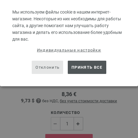
Мы используем файлы cookie в нашем интернет-
магазине. Некоторые из них необходимы для работы
сайта, а другие помогают нам улучшать работу
магазина и делать его использование более удобным
для вас.
Индивидуальные настройки
Круговые спицы Design-Holz Multicolor № 6,0
длина 80 см
Отклонить
ПРИНЯТЬ ВСЕ
Круговые спицы из дерева LANA GROSSA Design-Holz Multicolor № 6,0
длина 80 см
8,36 €
9,73 $
без НДС,
без учета стоимости доставки
КОЛИЧЕСТВО