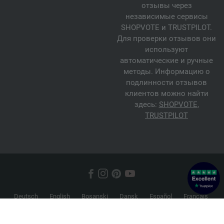
отзывы через
независимые сервисы
SHOPVOTE и TRUSTPILOT.
Для проверки отзывов они
используют
автоматические и ручные
методы. Информацию о
подлинности отзывов
клиентов можно найти
здесь:
SHOPVOTE
,
TRUSTPILOT
Deutsch
English
Bosanski
Dansk
Español
Français
Hrvatski
Italiano
Nederlands
Norsk
Русский
Srpski
Suomi
Svenska