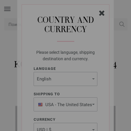
COUNTRY AND
CURRENCY
USD
Мой аккаунт
Please select language, shipping
LANA GROSSA
destination and currency.
КОФТА BRIGITTE NO. 4
LANGUAGE
BRIGITTE NO. 4 SPECIAL Booklet | Модель 2
SHIPPING TO
USA - The United States
of America
CURRENCY