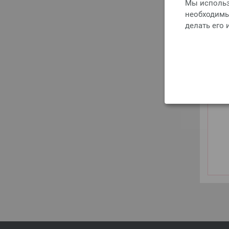
Мы использ
необходимы 
делать его