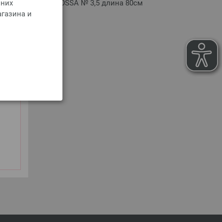
 них
ainbow LANA GROSSA № 3,5 длина 80см
агазина и
оимости доставки
РЗИНУ