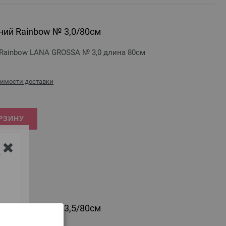
ий Rainbow № 3,0/80см
ainbow LANA GROSSA № 3,0 длина 80см
оимости доставки
РЗИНУ
Y
ий Rainbow № 3,5/80см