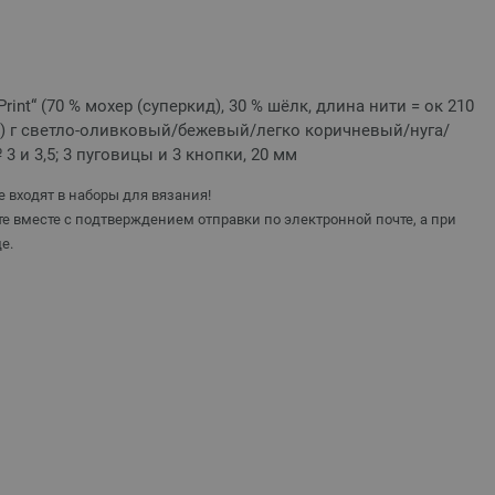
r Print“ (70 % мохер (суперкид), 30 % шёлк, длина нити = ок 210
25) г светло-оливковый/бежевый/легко коричневый/нуга/
 3 и 3,5; 3 пуговицы и 3 кнопки, 20 мм
 входят в наборы для вязания!
е вместе с подтверждением отправки по электронной почте, а при
е.