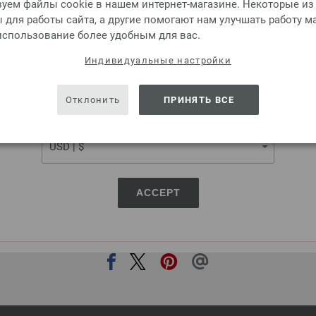
уем файлы cookie в нашем интернет-магазине. Некоторые из
Круговые спицы алюминий R
для работы сайта, а другие помогают нам улучшать работу м
4,62 €
 использование более удобным для вас.
5,39 $
без НДС,
без учета ст
SHIPPING TO
Индивидуальные настройки
КОЛИЧЕСТВО
USA - The United States of America
В КО
Отклонить
ПРИНЯТЬ ВСЕ
CURRENCY
Добавить в избранное
ACCEPT
ПОДЕЛИТЬСЯ ЭТОЙ СТРАНИЦЕЙ