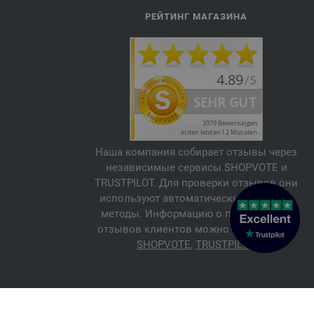
РЕЙТИНГ МАГАЗИНА
Наша компания собирает отзывы через
независимые сервисы SHOPVOTE и
TRUSTPILOT. Для проверки отзывов они
используют автоматические и ручные
методы. Информацию о подлинности
отзывов клиентов можно найти здесь:
SHOPVOTE
,
TRUSTPILOT