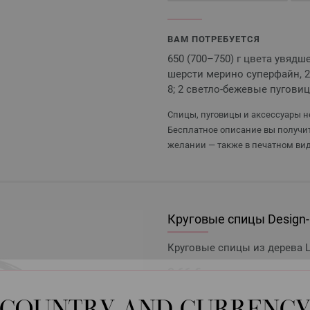
ВАМ ПОТРЕБУЕТСЯ
650 (700–750) г цвета увядше
шерсти мерино суперфайн, 2
8; 2 светло-бежевые пугови
Спицы, пуговицы и аксессуары не
Бесплатное описание вы получит
желании — также в печатном вид
Круговые спицы Design-H
Круговые спицы из дерева L
9,66 €
11,29 $
без НДС,
без учета 