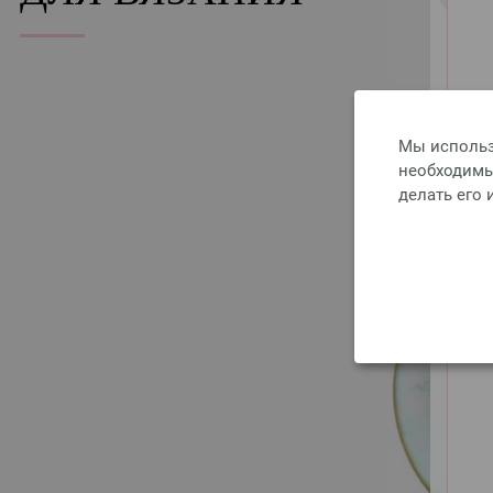
Мы использ
необходимы 
делать его