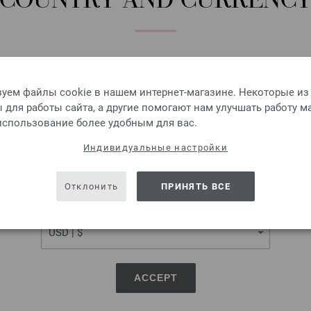
COUNTRY AND CURRENC
КОЛИЧЕСТВО
В КО
Please select language, shipping destination and currency.
Добавить в избранное
LANGUAGE
уем файлы cookie в нашем интернет-магазине. Некоторые из
для работы сайта, а другие помогают нам улучшать работу м
 использование более удобным для вас.
SHIPPING TO
Индивидуальные настройки
UNION KNOPF 37604/23
USA - The United States of America
Кнопка, 2-дыра, перламутр,
Отклонить
ПРИНЯТЬ ВСЕ
0,88 €
CURRENCY
1,03 $
без НДС,
без учета ст
КОЛИЧЕСТВО
ЦВЕТ:
ACCEPT