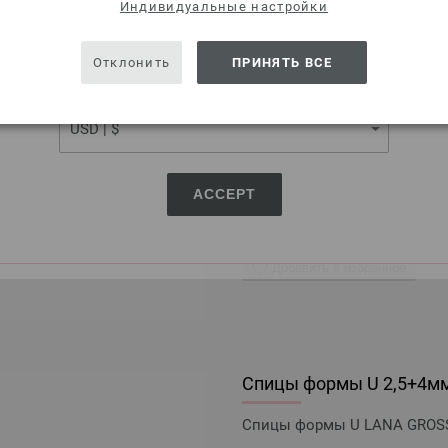
SHIPPING TO
Индивидуальные настройки
Круговые спицы Design-H
USA - The United States of America
Отклонить
ПРИНЯТЬ ВСЕ
Круговые спицы из дерева L
CURRENCY
7,98 €
9,32 $
без НДС,
без учета ст
КОЛИЧЕСТВО
ACCEPT
В КО
Добавить в избранное
Спицы формы U 2,5+4м
Спицы формы U LANA GROSSA