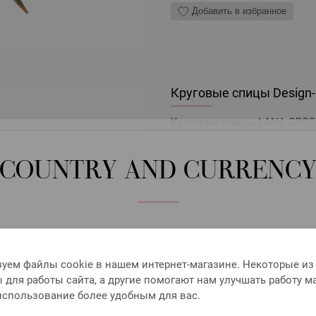
Добавить в избранное
Круговые спицы Design-H
Круговые спицы LANA GROSSA
7,98 €
9,32 $
без НДС,
без учета ст
COUNTRY AND CURRENC
КОЛИЧЕСТВО
В КО
Please select language, shipping destination and currency.
Добавить в избранное
LANGUAGE
уем файлы cookie в нашем интернет-магазине. Некоторые из
для работы сайта, а другие помогают нам улучшать работу м
 использование более удобным для вас.