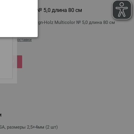
olz Multicolor № 5,0 длина 80 см
ANA GROSSA Design-Holz Multicolor № 5,0 длина 80 см
оимости доставки
РЗИНУ
м
, размеры 2,5+4мм (2 шт)