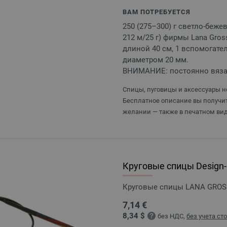
ВАМ ПОТРЕБУЕТСЯ
250 (275–300) г светло-бежев
212 м/25 г) фирмы Lana Gro
длиной 40 см, 1 вспомогате
диаметром 20 мм.
ВНИМАНИЕ: постоянно вяза
Спицы, пуговицы и аксессуары не
Бесплатное описание вы получит
желании — также в печатном вид
Круговые спицы Design-H
Круговые спицы LANA GROSSA
7,14 €
8,34 $
без НДС,
без учета ст