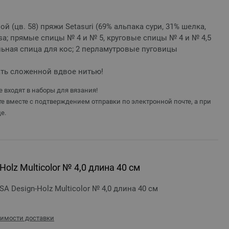
ой (цв. 58) пряжи Setasuri (69% альпака сури, 31% шелка,
ssa; прямые спицы № 4 и № 5, круговые спицы № 4 и № 4,5
льная спица для кос; 2 перламутровые пуговицы
ть сложенной вдвое нитью!
 входят в наборы для вязания!
е вместе с подтверждением отправки по электронной почте, а при
е.
olz Multicolor № 4,0 длина 40 см
 Design-Holz Multicolor № 4,0 длина 40 см
оимости доставки