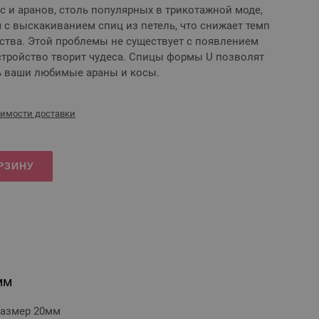
 и аранов, столь популярных в трикотажной моде,
с выскакиванием спиц из петель, что снижает темп
ства. Этой проблемы не существует с появлением
стройство творит чудеса. Спицы формы U позволят
ь ваши любимые араны и косы.
оимости доставки
РЗИНУ
мм
 размер 20мм