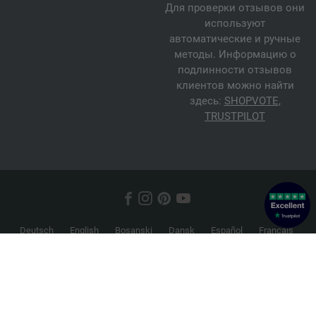
Для проверки отзывов они
используют
автоматические и ручные
методы. Информацию о
подлинности отзывов
клиентов можно найти
здесь:
SHOPVOTE
,
TRUSTPILOT
Deutsch
English
Bosanski
Dansk
Español
Français
Hrvatski
Italiano
Nederlands
Norsk
Русский
Srpski
Suomi
Svenska
© 2026 FILATI eCommerce GmbH