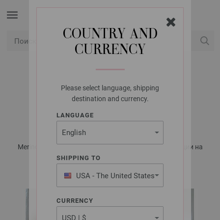
COUNTRY AND
CURRENCY
USD
Мой аккаунт
Please select language, shipping
LANA GROSSA
destination and currency.
ЛООП BINGO
LANGUAGE
Merino Edition No. 2 - Журнал на немецком, инструкции на
русском языке | Модель 23
SHIPPING TO
USA - The United States
of America
CURRENCY