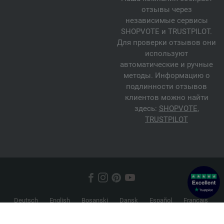
отзывы через
независимые сервисы
SHOPVOTE и TRUSTPILOT.
Для проверки отзывов они
используют
автоматические и ручные
методы. Информацию о
подлинности отзывов
клиентов можно найти
здесь:
SHOPVOTE
,
TRUSTPILOT
Deutsch
English
Bosanski
Dansk
Español
Français
Hrvatski
Italiano
Nederlands
Norsk
Русский
Srpski