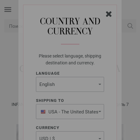
COUNTRY AND
CURRENCY
USD
Мой аккаунт
Please select language, shipping
LANA GROSSA
destination and currency.
ОДЕЯЛО ALTA MODA
LANGUAGE
ALPACA
SHIPPING TO
INFANTI No. 18 - инструкции на русском языке | Модель 7
USA - The United States
of America
CURRENCY