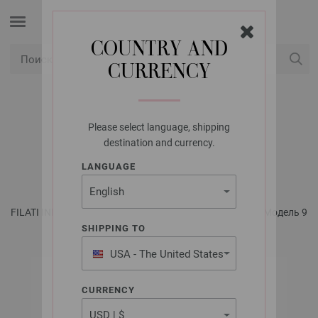
COUNTRY AND
CURRENCY
USD
Мой аккаунт
Please select language, shipping
LANA GROSSA
destination and currency.
ОДЕЯЛО ECOPUNO
LANGUAGE
FILATI INFANTI No. 16 - инструкции на русском языке | Модель 9
SHIPPING TO
USA - The United States
of America
CURRENCY