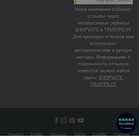
Наша компания собирает
отзывы через
независимые сервисы
SHOPVOTE и TRUSTPILOT.
Для проверки отзывов они
используют
автоматические и ручные
методы. Информацию о
подлинности отзывов
клиентов можно найти
здесь:
SHOPVOTE
,
TRUSTPILOT
Deutsch
English
Bosanski
Dansk
Español
Français