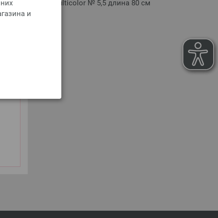
 них
 Design-Holz Multicolor № 5,5 длина 80 см
агазина и
оимости доставки
РЗИНУ