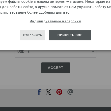
уем файлы cookie в нашем интернет-магазине. Некоторые из
Круговые спицы LANA GROSSA
для работы сайта, а другие помогают нам улучшать работу м
8,36 €
 использование более удобным для вас.
9,77 $
без НДС,
без учета ст
SHIPPING TO
Индивидуальные настройки
КОЛИЧЕСТВО
USA - The United States of America
В КО
Отклонить
ПРИНЯТЬ ВСЕ
CURRENCY
Добавить в избранное
ACCEPT
ПОДЕЛИТЬСЯ ЭТОЙ СТРАНИЦЕЙ