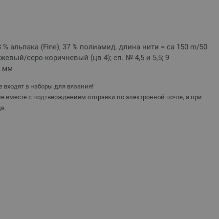
63 % альпака (Fine), 37 % полиамид, длина нити = ca 150 m/50
ежевый/серо-коричневый (цв 4); сп. № 4,5 и 5,5; 9
2 мм
 входят в наборы для вязания!
е вместе с подтверждением отправки по электронной почте, а при
е.