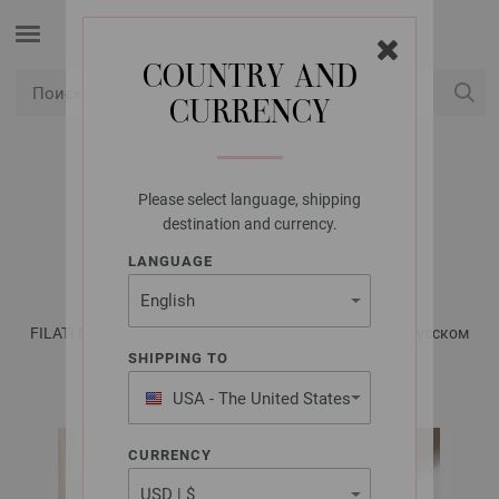
COUNTRY AND
CURRENCY
USD
Мой аккаунт
Please select language, shipping
LANA GROSSA
destination and currency.
ПАЛЬТО ELASTICO
LANGUAGE
FILATI No. 61 - Журнал на немецком, инструкции на русском
языке | Модель 44
SHIPPING TO
USA - The United States
of America
CURRENCY