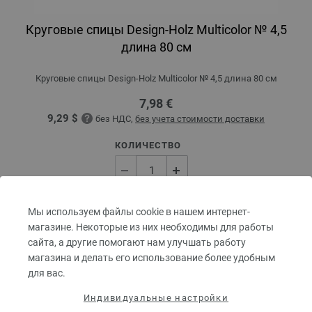
Круговые спицы Design-Holz Multicolor № 4,5
длина 80 см
Круговые спицы Design-Holz Multicolor № 4,5 длина 80 см
7,98 €
9,29 $
без НДС,
без учета стоимости доставки
КОЛИЧЕСТВО
В КОРЗИНУ
Мы используем файлы cookie в нашем интернет-
магазине. Некоторые из них необходимы для работы
сайта, а другие помогают нам улучшать работу
Добавить в избранное
магазина и делать его использование более удобным
для вас.
Индивидуальные настройки