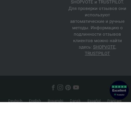
SHOPVOTE и TRUSTPILOT.
Для проверки отзывов они
используют
автоматические и ручные
методы. Информацию о
подлинности отзывов
клиентов можно найти
здесь:
SHOPVOTE
,
TRUSTPILOT
Deutsch
English
Bosanski
Dansk
Español
Français
Hrvatski
Italiano
Nederlands
Norsk
Русский
Srpski
Suomi
Svenska
© 2026 FILATI eCommerce GmbH