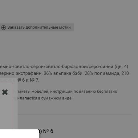
Заказать дополнительные мотки
/темно-/светло-серой/светло-бирюзовой/серо-синей (цв. 4)
мерино экстрафайн, 36% альпака бэби, 28% полиамида, 210
 крючок № 6 и № 7.
 входят в пакеты моделей, инструкции по вязанию бесплатно
Y
те или прилагаются в бумажном виде!
дкой (алюминий) № 6