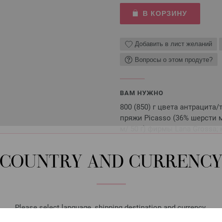
В КОРЗИНУ
Добавить в лист желаний
Вопросы о этом продуте?
ВАМ НУЖНО
800 (850) г цвета антрацита
пряжи Picasso (36% шерсти 
м/ 50 г) фирмы Lana Grossa;
Спицы, пуговицы, аксессуары не
COUNTRY AND CURRENC
высылаются по электронной поч
Please select language, shipping destination and currency.
крючок с мягкой накла