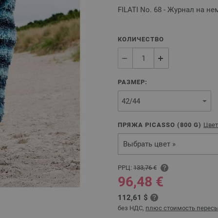
FILATI No. 68 - Журнал на н
КОЛИЧЕСТВО
РАЗМЕР:
ПРЯЖА PICASSO (
800
G)
Цвет
Выбрать цвет »
РРЦ:
133,76 €
96,48 €
112,61 $
без НДС,
плюс стоимость перес