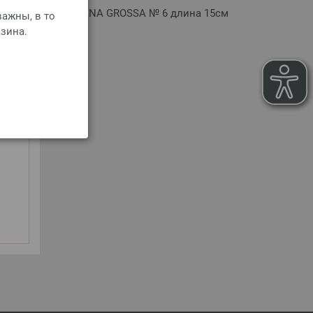
 (алюминий) от LANA GROSSA № 6 длина 15см
ажны, в то
зина.
сть пересылки
РЗИНУ