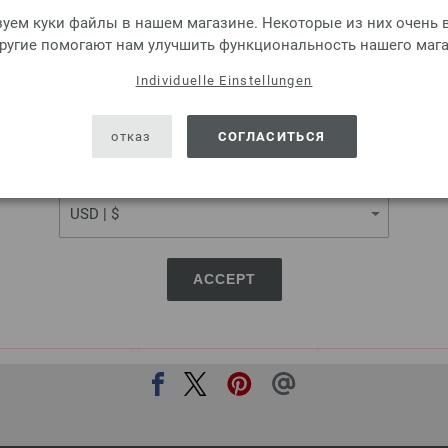
LANGUAGE
крючок с мягкой накладкой
уем куки файлы в нашем магазине. Некоторые из них очень в
другие помогают нам улучшить функциональность нашего мага
2,73 €
3,19 $
без НДС,
плюс стоимо
Individuelle Einstellungen
SHIPPING TO
КОЛИЧЕСТВО
USA - The United States of America
отказ
СОГЛАСИТЬСЯ
В КО
CURRENCY
Добавить в лист желаний
ACCEPT
ПОДЕЛИТЬСЯ ЭТОЙ СТРАНИЦЕЙ